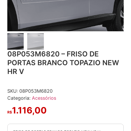
08P053M6820 – FRISO DE
PORTAS BRANCO TOPAZIO NEW
HR V
SKU:
08P053M6820
Categoria:
Acessórios
1.116,00
R$