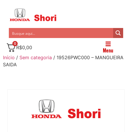
0
R$
0,00
Menu
Início
/
Sem categoria
/ 19526PWC000 – MANGUEIRA
SAIDA