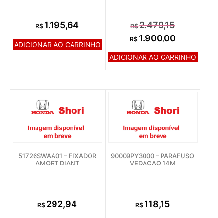
2.479,15
1.195,64
R$
R$
1.900,00
R$
ADICIONAR AO CARRINHO
ADICIONAR AO CARRINHO
51726SWAA01 – FIXADOR
90009PY3000 – PARAFUSO
AMORT DIANT
VEDACAO 14M
292,94
118,15
R$
R$