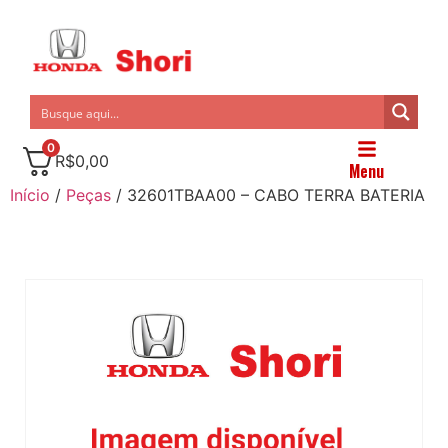
0
R$
0,00
Menu
Início
/
Peças
/ 32601TBAA00 – CABO TERRA BATERIA