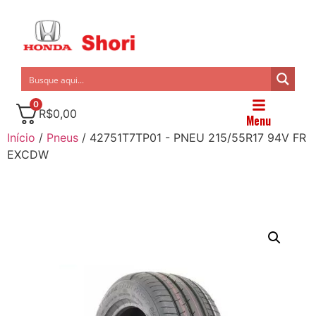
0
R$
0,00
Menu
Início
/
Pneus
/ 42751T7TP01 - PNEU 215/55R17 94V FR
EXCDW