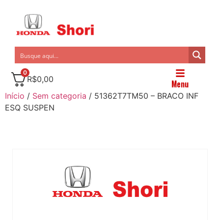
0
R$
0,00
Menu
Início
/
Sem categoria
/ 51362T7TM50 – BRACO INF
ESQ SUSPEN