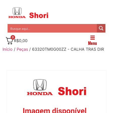
0
R$
0,00
Menu
Início
/
Peças
/ 63320TM0G00ZZ - CALHA TRAS DIR