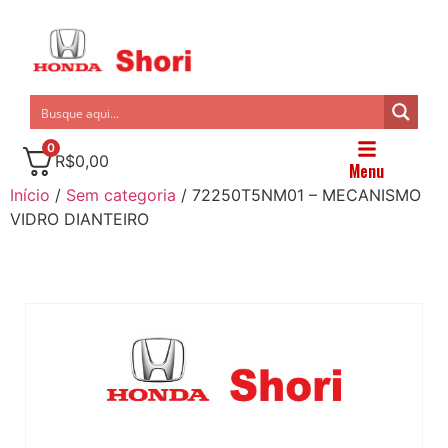
0
R$
0,00
Menu
Início
/
Sem categoria
/ 72250T5NM01 – MECANISMO
VIDRO DIANTEIRO