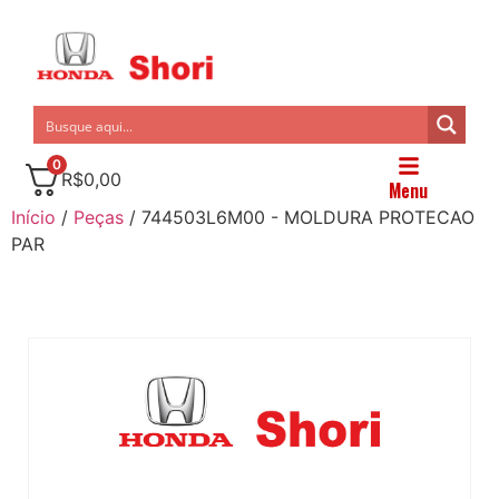
0
R$
0,00
Menu
Início
/
Peças
/ 744503L6M00 - MOLDURA PROTECAO
PAR