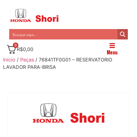
0
R$
0,00
Menu
Início
/
Peças
/ 76841TF0G01 – RESERVATORIO
LAVADOR PARA-BRISA