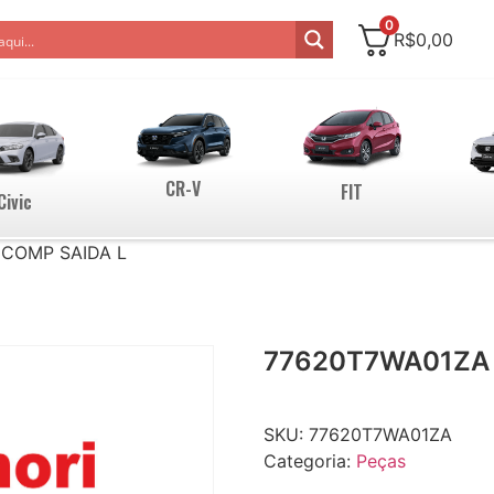
0
R$
0,00
CR-V
FIT
Civic
 COMP SAIDA L
77620T7WA01ZA 
SKU:
77620T7WA01ZA
Categoria:
Peças