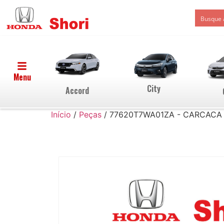
Menu
City
Accord
Início
/
Peças
/ 77620T7WA01ZA - CARCACA