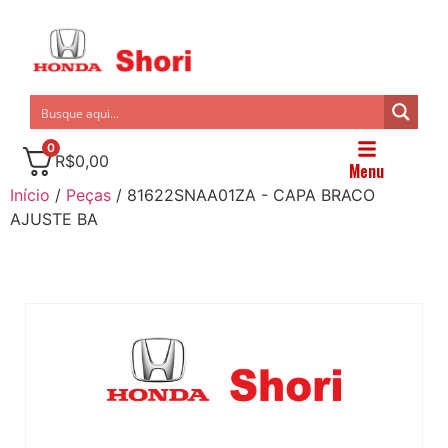
0
R$
0,00
Menu
Início
/
Peças
/ 81622SNAA01ZA - CAPA BRACO
AJUSTE BA