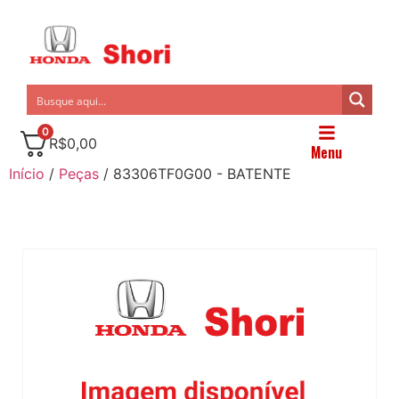
0
R$
0,00
Menu
Início
/
Peças
/ 83306TF0G00 - BATENTE