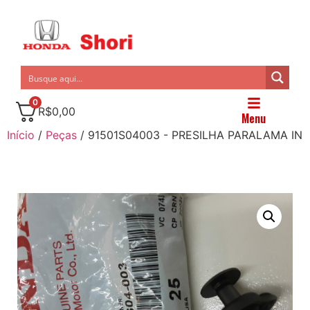
0
R$
0,00
Menu
Início
/
Peças
/ 91501S04003 - PRESILHA PARALAMA IN