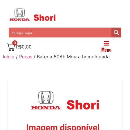
0
R$
0,00
Menu
Início
/
Peças
/ Bateria 50Ah Moura homologada