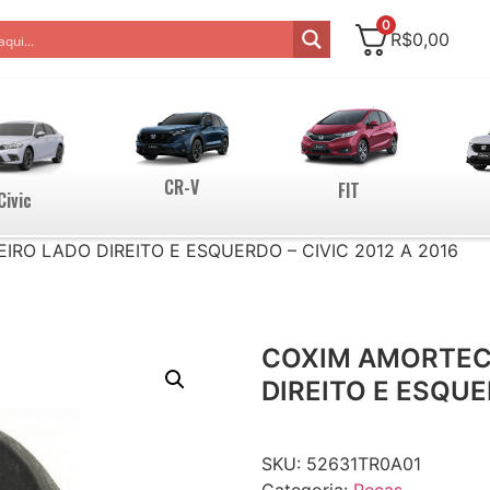
0
R$
0,00
CR-V
FIT
Civic
RO LADO DIREITO E ESQUERDO – CIVIC 2012 A 2016
COXIM AMORTEC
DIREITO E ESQUE
SKU:
52631TR0A01