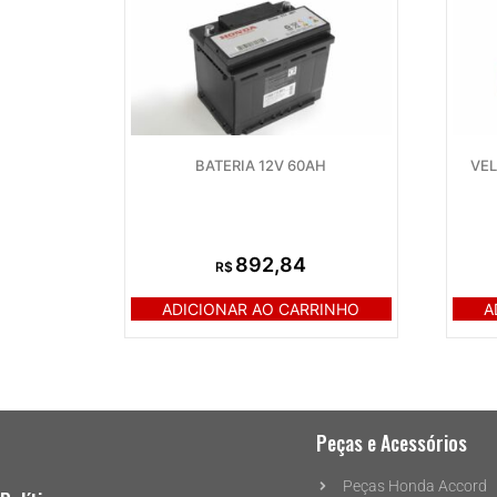
BATERIA 12V 60AH
VEL
892,84
R$
ADICIONAR AO CARRINHO
A
Peças e Acessórios
Peças Honda Accord