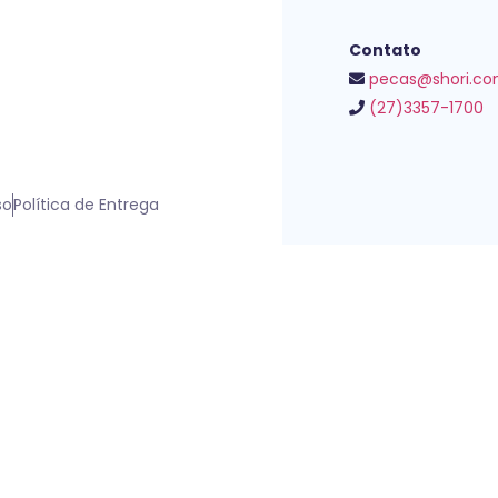
Contato
pecas@shori.co
(27)3357-1700
so
Política de Entrega