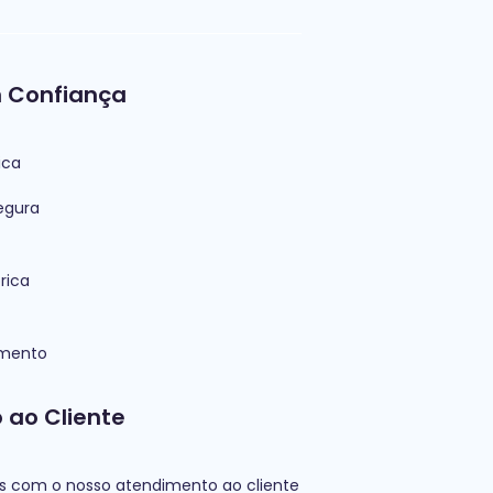
 Confiança
ica
egura
rica
imento
 ao Cliente
as com o nosso atendimento ao cliente