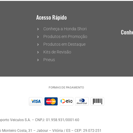
Acesso Rápido
Conheça a Honda Shori
Conhe
Produtos em Promoção
Produtos em Destaque
Kits de Revisão
Pneus
FORMAS DE PAGAMENTO
oporto Veiculos S.A. – CNPJ: 01.958.931/0001-60
o Monteiro Costa, 31 – Jabour – Vitória / ES – CEP: 29.072-251