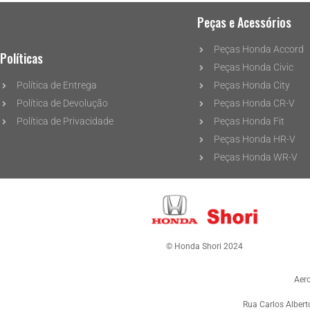
Peças e Acessórios
Peças Honda Accord
Políticas
Peças Honda Civic
Política de Entrega
Peças Honda City
Política de Devolução
Peças Honda CR-V
Política de Privacidade
Peças Honda Fit
Peças Honda HR-V
Peças Honda WR-V
© Honda Shori 2024
Aer
Rua Carlos Albert