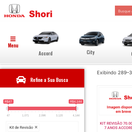
Menu
City
Accord
Exibindo 289–3
Refine a Sua Busca
R$47
R$4,144
47
1,071
2,096
3,120
4,144
KIT REVISÃO 70.
Kit de Revisão
7 ANOS ACCORD