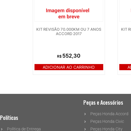
KIT REVISÃO 70.000KM OU 7 ANOS
KIT 
ACCORD 2017
552,30
R$
ADICIONAR AO CARRINHO
A
Peças e Acessórios
Peças Honda Accord
Políticas
Peças Honda Civic
Política de Entrega
Peças Honda City