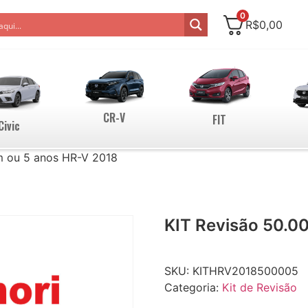
0
R$
0,00
CR-V
FIT
Civic
m ou 5 anos HR-V 2018
KIT Revisão 50.0
SKU:
KITHRV2018500005
Categoria:
Kit de Revisão