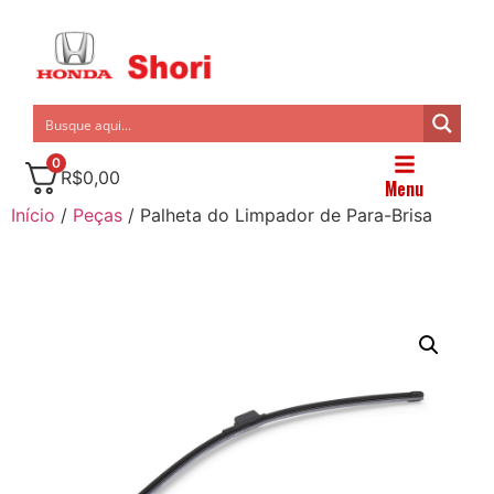
0
R$
0,00
Menu
Início
/
Peças
/ Palheta do Limpador de Para-Brisa