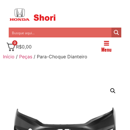
0
R$
0,00
Menu
Início
/
Peças
/ Para-Choque Dianteiro