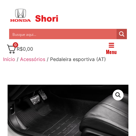
0
R$
0,00
Menu
Início
/
Acessórios
/ Pedaleira esportiva (AT)