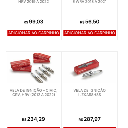
HRV 2019 A 2022
E WRV 2018 A 2021
99,03
56,50
R$
R$
ADICIONAR AO CARRINHO
ADICIONAR AO CARRINHO
VELA DE IGNIÇÃO – CIVIC,
VELA DE IGNIÇÃO
CRV, HRV (2012 A 2022)
ILZKAR8H8S
234,29
287,97
R$
R$