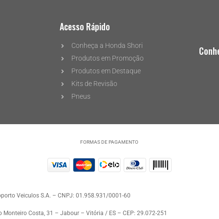
Acesso Rápido
Conheça a Honda Shori
Conhe
Produtos em Promoção
Produtos em Destaque
Kits de Revisão
Pneus
FORMAS DE PAGAMENTO
oporto Veiculos S.A. – CNPJ: 01.958.931/0001-60
o Monteiro Costa, 31 – Jabour – Vitória / ES – CEP: 29.072-251