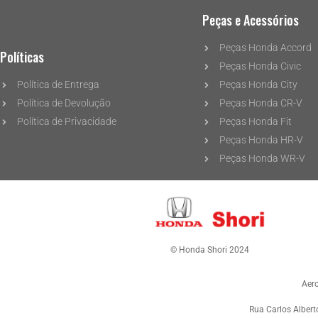
Peças e Acessórios
Peças Honda Accord
Políticas
Peças Honda Civic
Política de Entrega
Peças Honda City
Política de Devolução
Peças Honda CR-V
Política de Privacidade
Peças Honda Fit
Peças Honda HR-V
Peças Honda WR-V
© Honda Shori 2024
Aer
Rua Carlos Albert