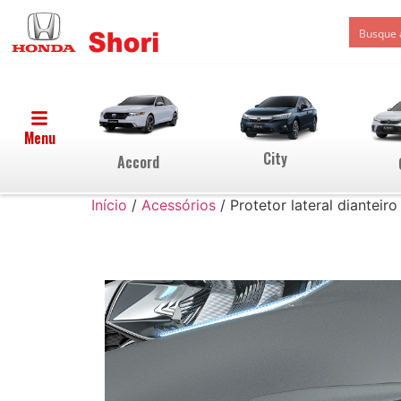
Menu
City
Accord
Início
/
Acessórios
/ Protetor lateral dianteiro