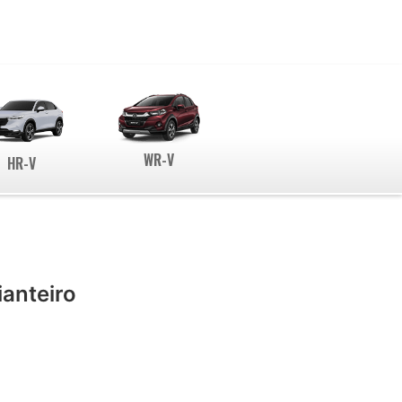
WR-V
HR-V
ianteiro