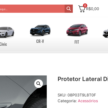
0
R$
0,00
CR-V
FIT
Civic
Protetor Lateral D
SKU:
08P03T9L8T0F
Categoria:
Acessórios