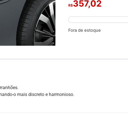
357,02
R$
Fora de estoque
arranhões.
rnando-o mais discreto e harmonioso.