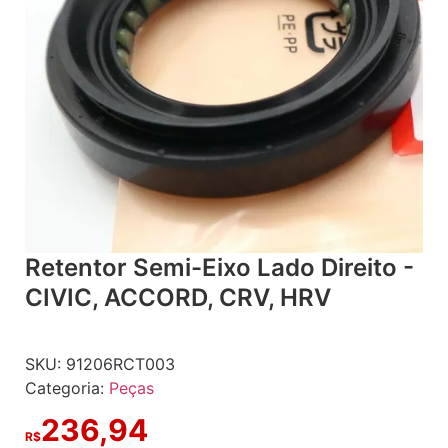
Retentor Semi-Eixo Lado Direito -
CIVIC, ACCORD, CRV, HRV
SKU:
91206RCT003
Categoria:
Peças
236,94
R$