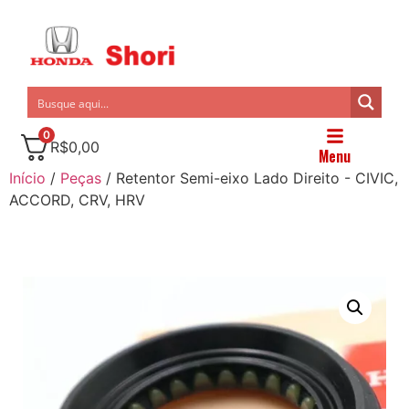
0
R$
0,00
Menu
Início
/
Peças
/ Retentor Semi-eixo Lado Direito - CIVIC,
ACCORD, CRV, HRV