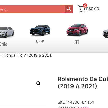
0
R$
0,00
CR-V
FIT
Civic
 – Honda HR-V (2019 a 2021)
Rolamento De Cub
(2019 A 2021)
SKU:
44300T8NT51