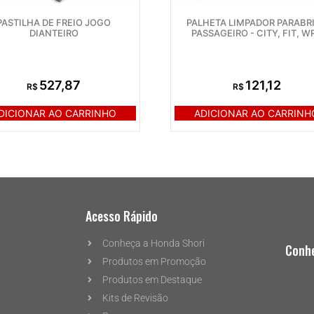
PASTILHA DE FREIO JOGO
PALHETA LIMPADOR PARABR
DIANTEIRO
PASSAGEIRO - CITY, FIT, W
527,87
121,12
R$
R$
DICIONAR AO CARRINHO
ADICIONAR AO CARRINH
Acesso Rápido
Conheça a Honda Shori
Conhe
Produtos em Promoção
Produtos em Destaque
Kits de Revisão