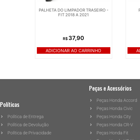
PALHETA DO LIMPADOR TRASEIRO -
FIT 2018 A 2021
37,90
R$
ADICIONAR AO CARRINHO
A
Peças e Acessórios
Peças Honda Accord
Políticas
Peças Honda Civic
Política de Entrega
Peças Honda City
Política de Devolução
Peças Honda CR-V
Política de Privacidade
Peças Honda Fit