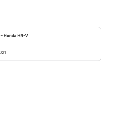
o – Honda HR-V
021