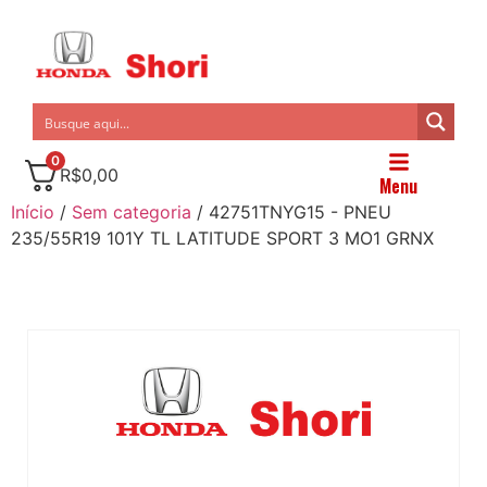
0
R$
0,00
Menu
Início
/
Sem categoria
/ 42751TNYG15 - PNEU
235/55R19 101Y TL LATITUDE SPORT 3 MO1 GRNX